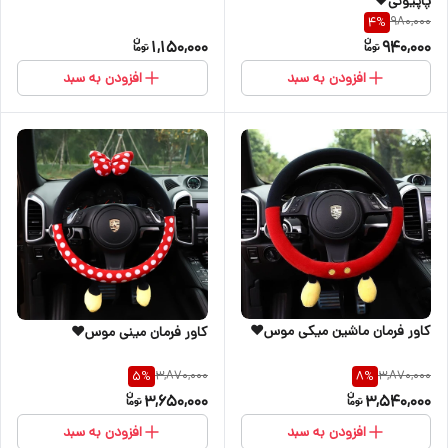
پاپیونی♥️
980,000
4
%
1,150,000
940,000
افزودن به سبد
افزودن به سبد
کاور فرمان ماشین میکی موس♥️
کاور فرمان مینی موس♥️
3,870,000
3,870,000
5
%
8
%
3,650,000
3,540,000
افزودن به سبد
افزودن به سبد