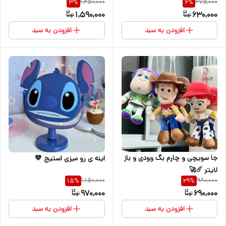
1,650,000
675,000
3
%
6
%
1,590,000
630,000
افزودن به سبد
افزودن به سبد
جا سویچی و چارم بگ وودی و باز
اینه ی رو میزی استیج 💙
لایتر ☄️🚀
1,150,000
980,000
15
%
29
%
970,000
690,000
افزودن به سبد
افزودن به سبد