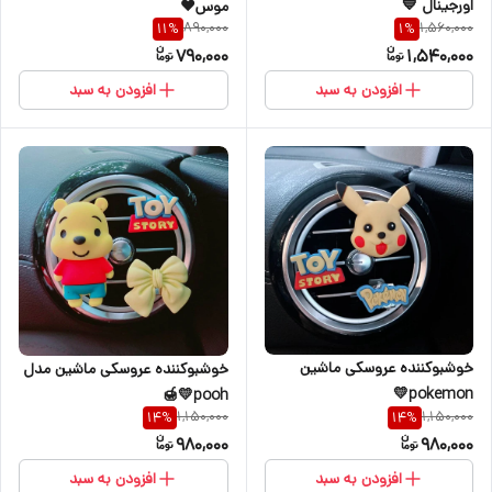
اورجینال 💙
موس♥️
890,000
1,560,000
11
%
1
%
790,000
1,540,000
افزودن به سبد
افزودن به سبد
خوشبوکننده عروسکی ماشین
خوشبوکننده عروسکی ماشین مدل
pokemon💛
pooh💛🍯
1,150,000
1,150,000
14
%
14
%
980,000
980,000
افزودن به سبد
افزودن به سبد