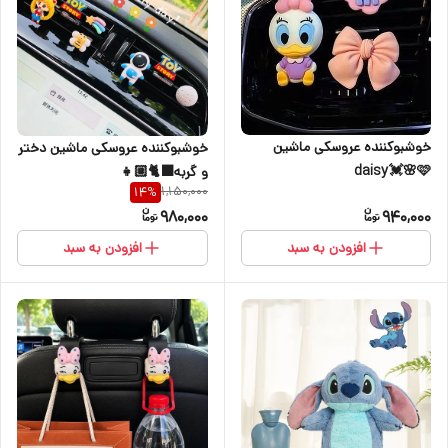
خوشبوکننده عروسکی ماشین
خوشبوکننده عروسکی ماشین دختر
daisy💓🌸🩷
و گربه🐈‍⬛👧🏼
1,150,000
14
%
980,000
940,000
افزودن به سبد
افزودن به سبد