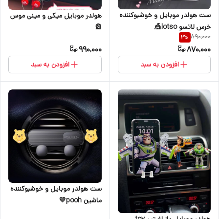
ست هولدر موبایل و خوشبوکننده
هولدر موبایل میکی و مینی موس
خرس لاتسو lotso🎪
🎡
890,000
2
%
990,000
870,000
افزودن به سبد
افزودن به سبد
ست هولدر موبایل و‌ خوشبوکننده
ماشین pooh💛