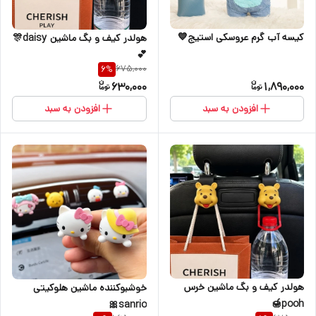
کیسه آب گرم عروسکی استیج💙
هولدر کیف و بگ ماشین daisy🎊
💕
675,000
6
%
630,000
1,890,000
افزودن به سبد
افزودن به سبد
هولدر کیف و بگ ماشین خرس
خوشبوکننده ماشین هلوکیتی
pooh🍯
sanrio🎀