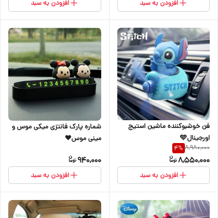
افزودن به سبد
افزودن به سبد
فن خوشبوکننده ماشین استیج
شماره پارک فانتزی میکی موس و
اورجینال🩵
مینی موس♥️
8,980,000
4
%
940,000
8,550,000
افزودن به سبد
افزودن به سبد