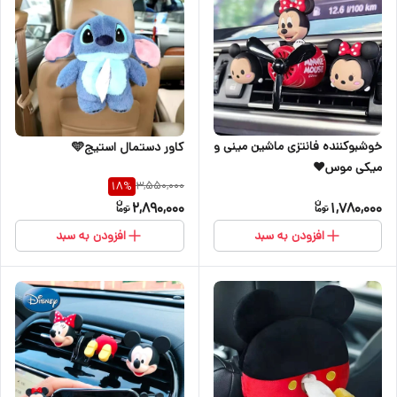
خوشبوکننده فانتزی ماشین مینی و
کاور دستمال استیج🩵
میکی موس♥️
3,550,000
18
%
2,890,000
1,780,000
افزودن به سبد
افزودن به سبد