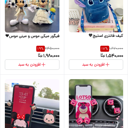
کیف فانتری استیج💙
فیگور میکی موس و مینی موس♥️
2,450,000
1,870,000
19
%
17
%
1,980,000
1,540,000
افزودن به سبد
افزودن به سبد