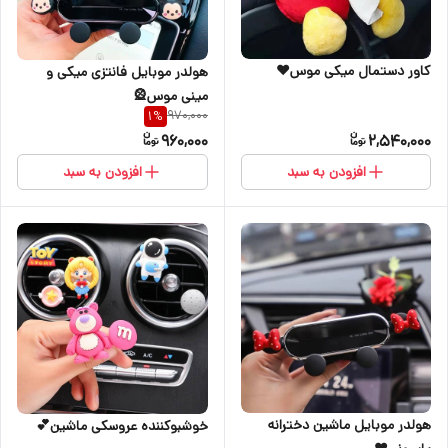
کاور دستمال میکی موس♥️
هولدر موبایل فانتزی میکی و
مینی موس🎡
970,000
1
%
960,000
2,540,000
افزودن به سبد
افزودن به سبد
هولدر موبایل ماشین دخترانه
خوشبوکننده عروسکی ماشین💕