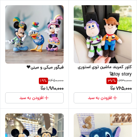
کاور کمربند ماشین توی استوری
فیگور میکی و مینی♥️
toy story🚀
2,450,000
1,230,000
19
%
37
%
1,980,000
765,000
افزودن به سبد
افزودن به سبد