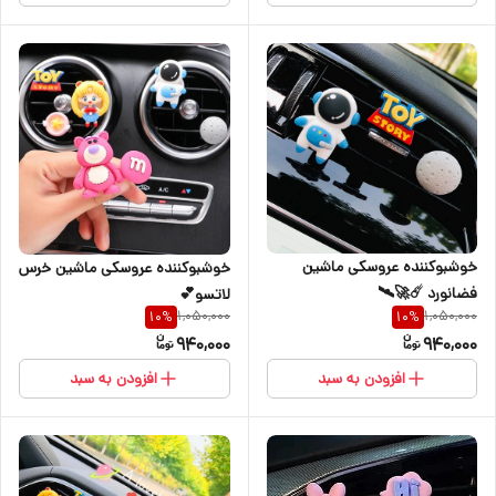
خوشبوکننده عروسکی ماشین
خوشبوکننده عروسکی ماشین خرس
فضانورد ☄️🚀🛰️
لاتسو💕
1,050,000
1,050,000
10
%
10
%
940,000
940,000
افزودن به سبد
افزودن به سبد