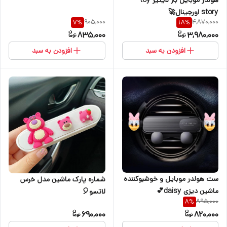
هولدر موبایل باز لایتیر toy
story اورجینال🚀
905,000
4,870,000
7
%
18
%
835,000
3,980,000
افزودن به سبد
افزودن به سبد
ست هولدر موبایل و‌ خوشبوکننده
شماره پارک ماشین مدل خرس
ماشین دیزی daisy💕
لاتسو🎈
895,000
8
%
690,000
820,000