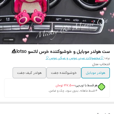
ست هولدر موبایل و خوشبوکننده خرس لاتسو lotso🎪
برند:
🎈محصولات مینی موس و میکی موس🎈
انتخاب مدل
هولدر موبایل
خوشبوکننده جفت
هولدر کیف جفت
هر قسط با ترب‌پی:
۲۱۷٬۵۰۰
تومان
۴ قسط ماهانه. بدون سود، چک و ضامن.