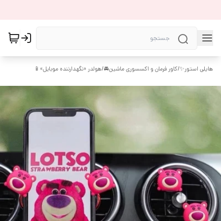
هایلی استور✨
/
کاور فرمان و اکسسوری ماشین🚘
/
هولدر «نگهدارننده موبایل»📱