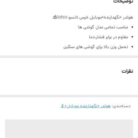
توضیحات
هولدر «نگهدارنده»موبایل خرس لاتسو lotso🎪
مناسب تمامی مدل گوشی ها
مقاوم در برابر فشار،دما
تحمل وزن بالا برای گوشی های سنگین
کاملا فیکس و بدون تکون
توجه" هولدر موبایل ، رنگ مشکی می باشد.
نظرات
خوشبوکننده ماشین خرس لاتسو lotso🎪
مخزن مادام العمر
قرص خوشبوکننده قابل شارژ
دسته‌بندی
:
هولدر مخصوص دریچه کولر
هولدر «نگهدارننده موبایل»📱
مخصوص تمامی خودرو ها
برند shein
هولدر کیف و بگ ماشین خرس لاتسو losto🎪