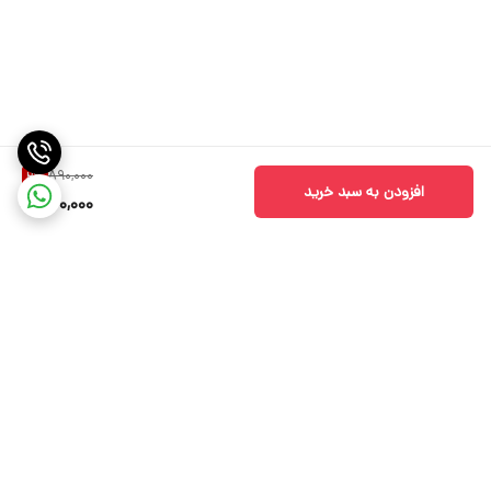
890,000
2
%
افزودن به سبد خرید
870,000
برگشت به بالا