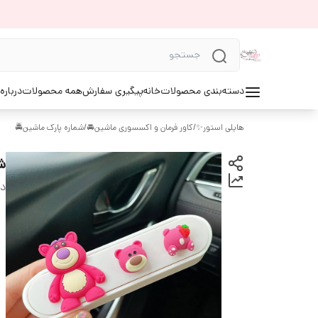
ه ما⚜️
همه محصولات
پیگیری سفارش
خانه
دسته‌بندی محصولات
شماره پارک ماشین🚔
/
کاور فرمان و اکسسوری ماشین🚘
/
هایلی استور✨

دی