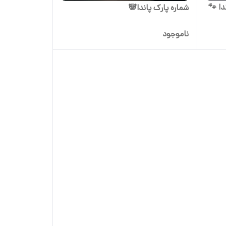
دا 🐾
شماره پارک پاندا🐼
ناموجود