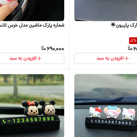
ارک پاپیون🌟
شماره پارک ماشین مدل خرس لات
5
%
690,000
6
افزودن به سبد
افزودن به سبد