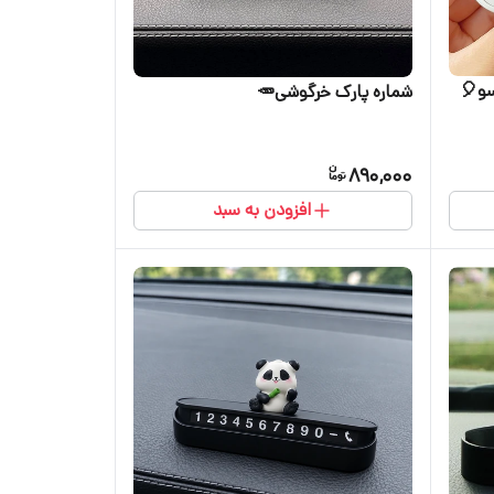
سو🎈
شماره پارک خرگوشی🥕
890,000
افزودن به سبد