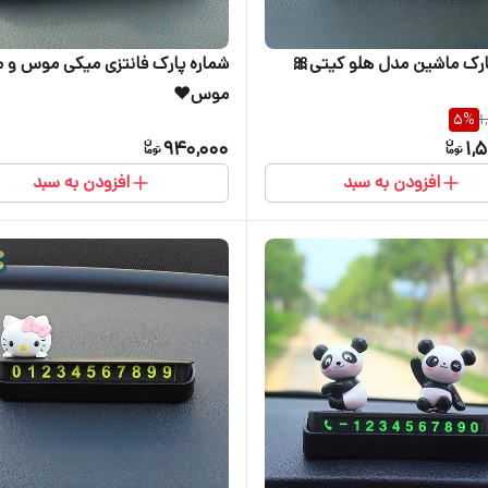
ارک ماشین مدل هلو کیتی🎀
شماره پارک فانتزی میکی موس
موس♥️
5
%
1
940,000
1,
افزودن به سبد
افزودن به سبد