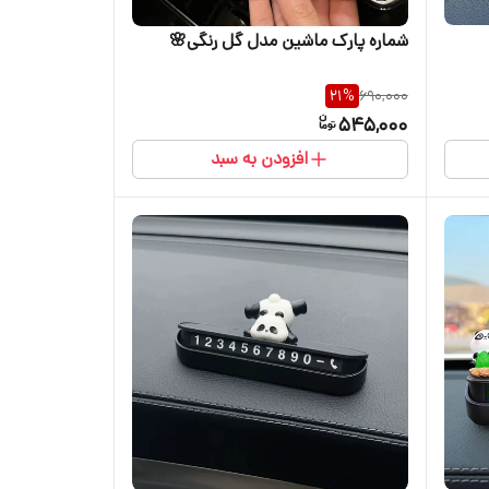
شماره پارک ماشین مدل گل رنگی🌸
21
%
690,000
545,000
افزودن به سبد