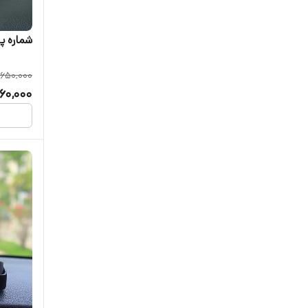
شماره پ
,650,000
560,000