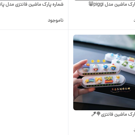
ک ماشین مدل piggi🐷
شماره پارک ماشین فانتزی مدل پان
ناموجود
ارک ماشین فانتزی🍭🪁