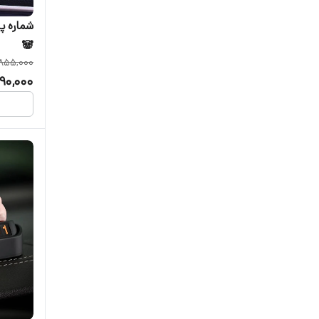
شماره پ
🐼
855,000
90,000