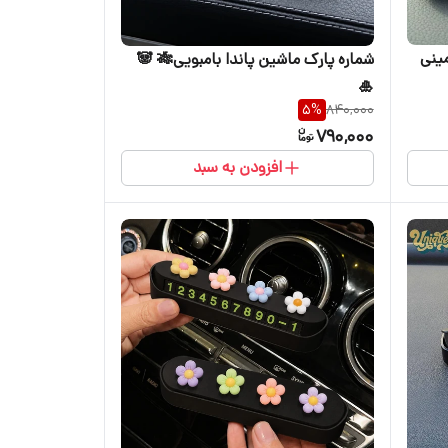
 و مینی
شماره پارک ماشین پاندا بامبویی🎋 🐼
🎍
5
%
840,000
790,000
افزودن به سبد