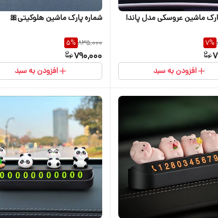
ارک ماشین عروسکی مدل پاندا
شماره پارک ماشین هلوکیتی🎀
5
%
835,000
7
%
790,000
7
افزودن به سبد
افزودن به سبد