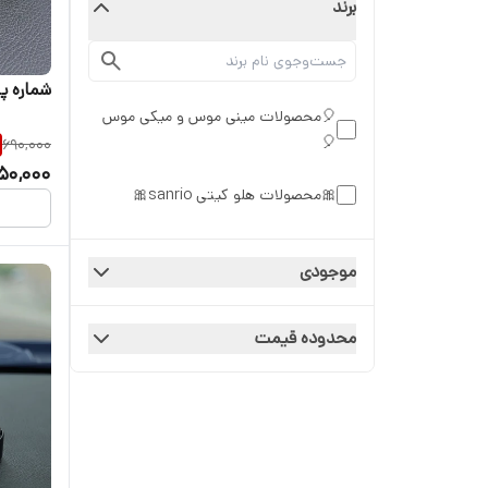
برند
شماره پ
🎈محصولات مینی موس و میکی موس
🎈
690,000
50,000
🎀محصولات هلو کیتی sanrio🎀
موجودی
محدوده قیمت