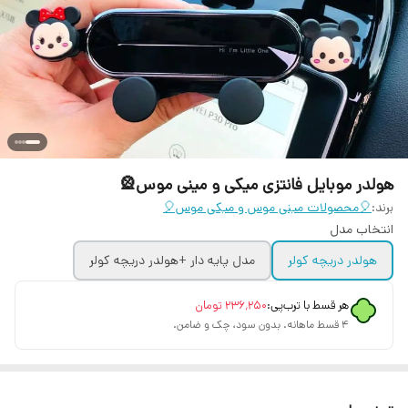
هولدر موبایل فانتزی میکی و مینی موس🎡
برند:
🎈محصولات مینی موس و میکی موس🎈
انتخاب مدل
هولدر دریچه کولر
مدل پایه دار +هولدر دریچه کولر
هر قسط با ترب‌پی:
۲۳۶٬۲۵۰
تومان
۴ قسط ماهانه. بدون سود، چک و ضامن.