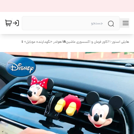
هایلی استور✨
/
کاور فرمان و اکسسوری ماشین🚘
/
هولدر «نگهدارننده موبایل»📱