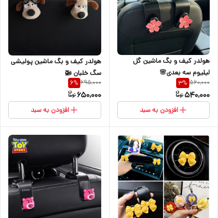
هولدر کیف و بگ ماشین گل
هولدر کیف و بگ ماشین پولیشی
لیلیوم سه بعدی🌸
سگ خلبان 🚁
695,000
560,000
6
%
3
%
650,000
540,000
افزودن به سبد
افزودن به سبد