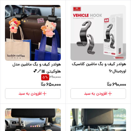
هولدر کیف و بگ ماشین کلاسیک
هولدر کیف و بگ ماشین مدل
اورجینال✨
هلوکیتی 🎀🪄💕
690,000
5
%
650,000
690,000
افزودن به سبد
افزودن به سبد