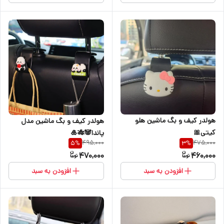
هولدر کیف و بگ ماشین هلو
هولدر کیف و بگ ماشین مدل
کیتی🎀
پاندا🐼🎋🎍
495,000
475,000
5
%
3
%
470,000
460,000
افزودن به سبد
افزودن به سبد