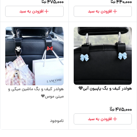
475,000
440,000
افزودن به سبد
افزودن به سبد
هولدر کیف و بگ پاپیون آبی🩵
هولدر کیف و بگ ماشین میکی و
مینی موس♥️
475,000
افزودن به سبد
ناموجود