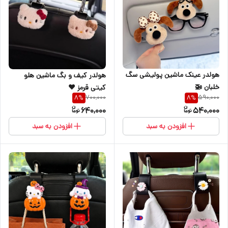
هولدر عینک ماشین پولیشی سگ
هولدر کیف و بگ ماشین هلو
خلبان 🚁
کیتی قرمز ♥️
700,000
590,000
8
%
8
%
640,000
540,000
افزودن به سبد
افزودن به سبد