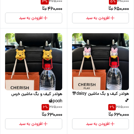
475,000
690,000
3
%
5
%
460,000
650,000
افزودن به سبد
افزودن به سبد
هولدر کیف و بگ ماشین daisy🎊
هولدر کیف و بگ ماشین خرس
💕
pooh🍯
675,000
675,000
6
%
6
%
630,000
630,000
افزودن به سبد
افزودن به سبد