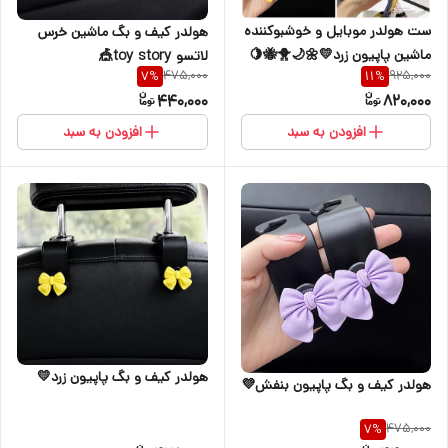
ست هولدر موبایل و‌ خوشبوکننده
هولدر کیف و بگ ماشین خرس
ماشین پاپیون زرد💛🌼🌙🐥🐝🍋
لاتسو toy story🎪
475,000
925,000
7
%
11
%
🍯🚕📒
440,000
820,000
افزودن به سبد
افزودن به سبد
هولدر کیف و بگ پاپیون زرد💛
هولدر کیف و بگ پاپیون بنفش💜
475,000
7
%