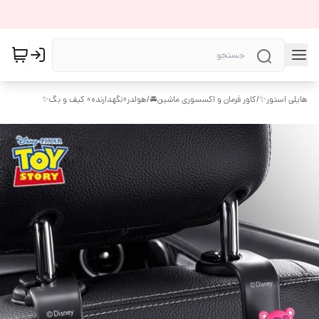
هایلی استور✨
/
کاور فرمان و اکسسوری ماشین🚘
/
هولدر«نگهدارنده» کیف و بگ✨