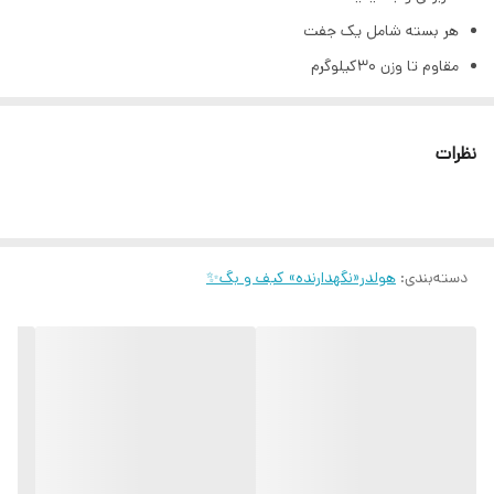
هر بسته شامل یک جفت
مقاوم تا وزن ۳۰کیلوگرم
برند disney
نظرات
دسته‌بندی
:
هولدر«نگهدارنده» کیف و بگ✨