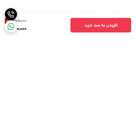
475,000
7
%
افزودن به سبد خرید
440,000
برگشت به بالا
دسترسی سریع
ارتباط با ما📞
سیاست حریم خصوصی🔒