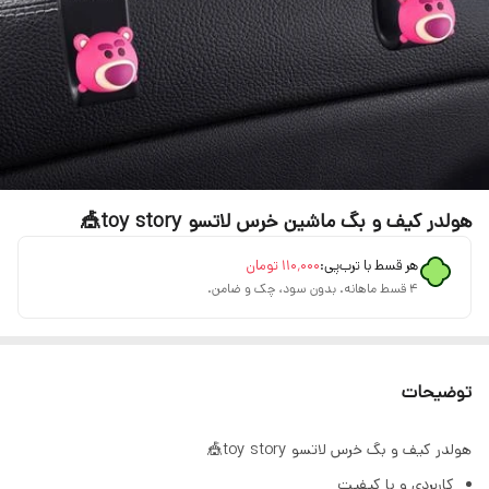
هولدر کیف و بگ ماشین خرس لاتسو toy story🎪
هر قسط با ترب‌پی:
۱۱۰٬۰۰۰
تومان
۴ قسط ماهانه. بدون سود، چک و ضامن.
توضیحات
هولدر کیف و بگ خرس لاتسو toy story🎪
کاربردی و با کیفیت