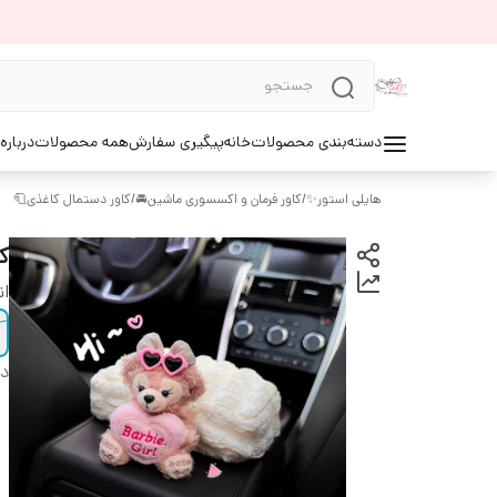
ه ما⚜️
همه محصولات
پیگیری سفارش
خانه
دسته‌بندی محصولات
کاور دستمال کاغذی🧻
/
کاور فرمان و اکسسوری ماشین🚘
/
هایلی استور✨

دل
دی