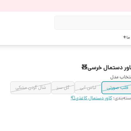
دربار
کاور دستمال خرسی
انتخاب م
شال گردن مشکی
گل سبز
لباس آبی
قلب صورتی
کاور دستمال کاغذی🧻
:
دسته‌بن