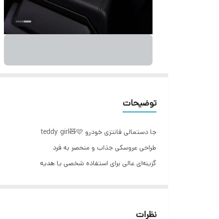
توضیحات
جا دستمالی فانتزی خودرو teddy girl🧸🩷
طراحی عروسکی جذاب و منحصر به فرد
گزینه‌ای عالی برای استفاده شخصی یا هدیه
بسیار با کیفیت ,فانتزی و کاربردی
دوخت تمیز و گلدوزی شده
همراه بند و قفل قابل تنظیم برای نصب صندلی،افتاب
نظرات