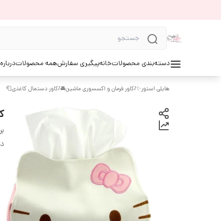
ه ما⚜️
همه محصولات
پیگیری سفارش
خانه
دسته‌بندی محصولات
کاور دستمال کاغذی🧻
/
کاور فرمان و اکسسوری ماشین🚘
/
هایلی استور✨

د:
دی