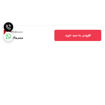
3,150,000
14
%
افزودن به سبد خرید
2,680,000
برگشت به بالا