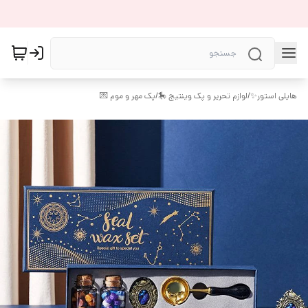
هایلی استور✨
/
لوازم تحریر و پک وینتیج 🎠
/
پک مهر و موم 💌