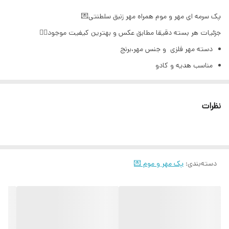
پک سرمه ای مهر و موم همراه مهر زنبق سلطنتی💌
جزئیات هر بسته دقیقا مطابق عکس و بهترین کیفیت موجود👌🏻
دسته مهر فلزی و جنس مهر،برنج
مناسب هدیه و کادو
این بسته شامل:
سه عدد مهر برنجی
نظرات
دسته مهر و قاشقک
دو بسته گرانول رنگی(موم) همراه با ظرف شیشه ای
یک عدد شمع وارمر
دسته‌بندی
:
پک مهر و موم 💌