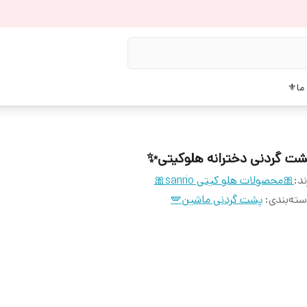
 ما⚜️
شت گردنی دخترانه هلوکیتی✨
ند:
🎀محصولات هلو کیتی sanrio🎀
ته‌بندی
:
پشت گردنی ماشین🪽