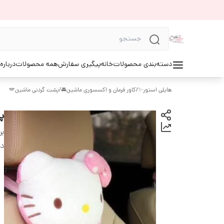
دسته‌بندی محصولات
خانه
پیگیری سفارش
همه محصولات
درباره
هایلی استور✨
/
کاور فرمان و اکسسوری ماشین🚘
/
پشت گردنی ماشین🪽
پ
بر
دس