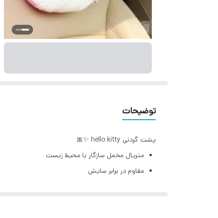
توضیحات
​​​​​​پشت گردنی hello kitty ✨🎀
متریال مخمل سازگار با محیط زیست
مقاوم در برابر سایش
ضد تعریق
سایز استاندارد
مخصوص تمامی خودرو ها