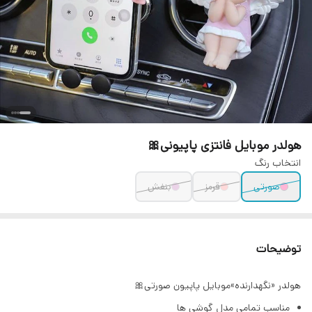
هولدر موبایل فانتزی پاپیونی🎀
انتخاب رنگ
صورتی
قرمز
بنفش
توضیحات
هولدر «نگهدارنده»موبایل پاپیون صورتی🎀
مناسب تمامی مدل گوشی ها