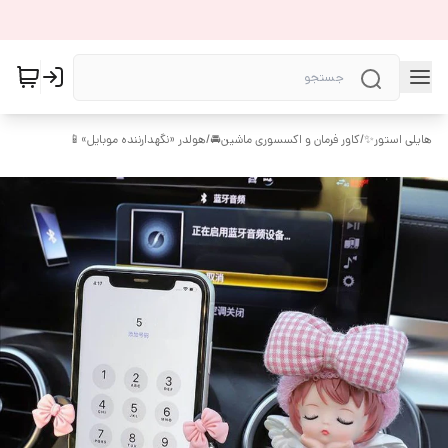
هایلی استور✨
/
کاور فرمان و اکسسوری ماشین🚘
/
هولدر «نگهدارننده موبایل»📱