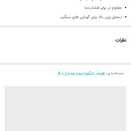
مقاوم در برابر فشار،دما
تحمل وزن بالا برای گوشی های سنگین
کاملا فیکس و بدون تکون
توجه"عکس اخر،عکس خود محصول می باشد.
نظرات
دسته‌بندی
:
هولدر «نگهدارننده موبایل»📱