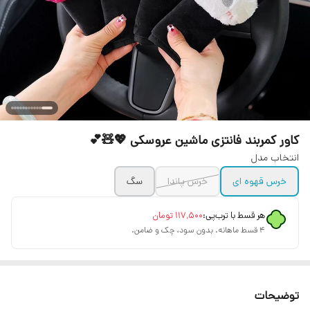
کاور کمربند فانتزی ماشین عروسکی 💖🧸💕
انتخاب مدل
خرس قهوه ای
خرس پاندا
سگ
هر قسط با ترب‌پی:
۱۱۷٬۵۰۰
تومان
۴ قسط ماهانه. بدون سود، چک و ضامن.
توضیحات