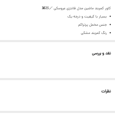
کاور کمربند ماشین مدل فانتزی عروسکی 🪄🧸👾
بسیار با کیفیت و درجه یک
جنس مخمل پرتراکم
رنگ کمربند مشکی
Hand made
توجه" کمربند نوشته ی بالای محصول و ندارد .
نقد و بررسی
نظرات