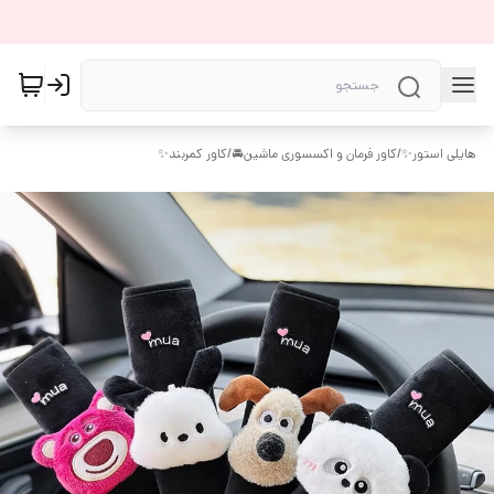
هایلی استور✨
/
کاور فرمان و اکسسوری ماشین🚘
/
کاور کمربند✨