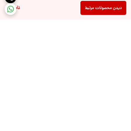
ناموجود
دیدن محصولات مرتبط
برگشت به بالا
دسترسی سریع
ارتباط با ما📞
سیاست حریم خصوصی🔒
انتقاد، پیشنهاد و شکایت📝
قوانین و مقررات📋
درباره ما⚜️