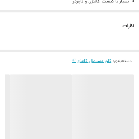
بسیار با کیفیت ,فانتزی و کاربردی
دوخت تمیز و گلدوزی شده
همراه بند و قفل قابل تنظیم برای نصب صندلی،افتاب گیر و کنسول وسط
نظرات
خودرو
قابل استفاده برای خودرو،منزل،اتاق کودک،محل کار و…
ابعاد :استاندارد
دسته‌بندی
:
اورجینال برند shein
کاور دستمال کاغذی🧻