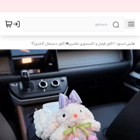
هایلی استور✨
/
کاور فرمان و اکسسوری ماشین🚘
/
کاور دستمال کاغذی🧻