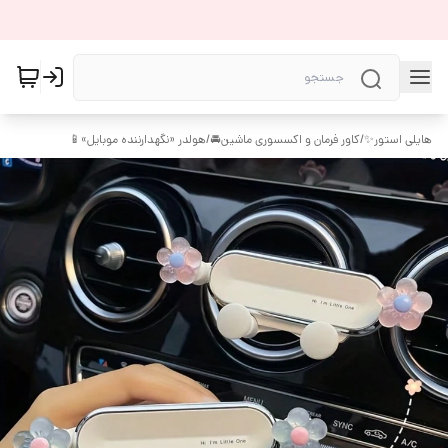
هایلی استور✨
/
کاور فرمان و اکسسوری ماشین🚘
/
هولدر «نگهدارننده موبایل»📱