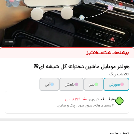
هولدر موبایل ماشین دخترانه گل شیشه ای🌸
انتخاب رنگ
صورتی
سبز
بنفش
آبی
هر قسط با ترب‌پی:
۲۳۱٬۲۵۰
تومان
۴ قسط ماهانه. بدون سود، چک و ضامن.
توضیحات