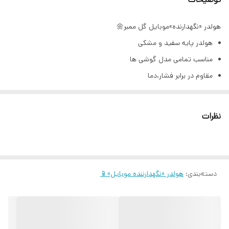
هولدر «نگهدارنده»موبایل گل ممبر🌼
هولدر پایه سفید و مشکی
مناسب تمامی مدل گوشی ها
مقاوم در برابر فشار،دما
تحمل وزن بالا برای گوشی های سنگین
کاملا فیکس و بدون تکون
نظرات
برند shein
«هنگام ثبت سفارش در توضیحات،رنگ مورد نظر را یادداشت کنید»
دسته‌بندی
:
هولدر «نگهدارننده موبایل»📱