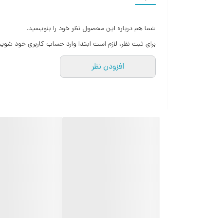
• دارای ۳ سطح روشنایی قابل تنظیم
• تغییر شدت نور با ضربه روی چراغ
شما هم درباره این محصول نظر خود را بنویسید.
• نور ملایم و مناسب استفاده در شب
برای ثبت نظر، لازم است ابتدا وارد حساب کاربری خود شوید
• باتری لیتیومی قابل شارژ با ظرفیت ۵۰۰ میلی‌آمپر
افزودن نظر
• شارژ از طریق درگاه Type-C
• مدت زمان شارژ کامل حدود ۲ تا ۳ ساعت
• مدت زمان استفاده حدود ۴ تا ۶ ساعت
• مناسب اتاق کودک، اتاق خواب، میز کار و دکور فانتزی
محتویات بسته:
• چراغ خواب سیلیکونی مدل پاکت شیر
• کابل شارژ Type-C
این چراغ خواب جذاب با طراحی خاص و نور ملایم، انتخابی د