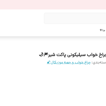
دربار
چراخ خواب سیلیکونی پاکت شیر🎆
چراغ خواب و جعبه موزیکال🌠
:
دسته‌بن