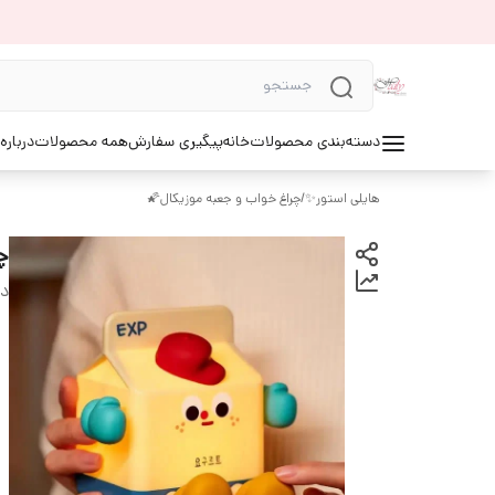
ه ما⚜️
همه محصولات
پیگیری سفارش
خانه
دسته‌بندی محصولات
چراغ خواب و جعبه موزیکال🌠
/
هایلی استور✨

دی