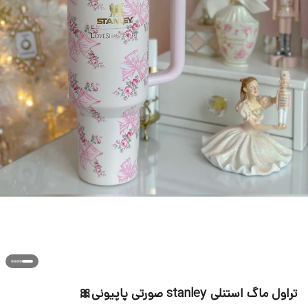
تراول ماگ استنلی stanley صورتی پاپیونی🎀