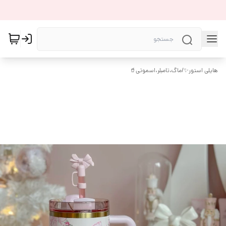
هایلی استور✨
/
ماگ،تامبلر،اسموتی🥤