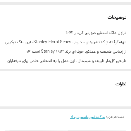
توضیحات
تراول ماگ استنلی صورتی گل‌دار 🌸✨
الهام‌گرفته از کالکشن‌های محبوب Stanley Floral Series، این ماگ ترکیبی
از زیبایی طبیعت و عملکرد حرفه‌ای برند Stanley 1913 است 🌿
طراحی گل‌دار ظریف و مینیمال، این مدل را به انتخابی خاص برای طرفداران
استایل‌های لطیف، شیک و دخترانه تبدیل کرده است 💖
برند Stanley به خاطر کیفیت ساخت بالا، عایق حرارتی قدرتمند و طراحی
نظرات
کاربردی در سطح جهانی شناخته شده است 🌍
ویژگی‌ها:
• حفظ دمای نوشیدنی‌های سرد و گرم برای ساعت‌های طولانی
دسته‌بندی
:
ماگ،تامبلر،اسموتی🥤
• طراحی گل‌دار شیک و الهام‌گرفته از کالکشن‌های فصلی استنلی
• بدنه مقاوم، سبک و باکیفیت بالا