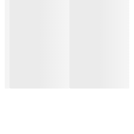
• مناسب استفاده روزانه، سفر و محل کار
همراه با جعبه و بسته‌بندی شیک و اورجینال، مناسب هدیه دادن 🎁✨
انتخابی آرام، لطیف و شیک برای استایل روزمره 🌸💎