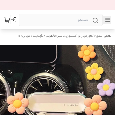
هایلی استور✨
/
کاور فرمان و اکسسوری ماشین🚘
/
هولدر «نگهدارننده موبایل»📱