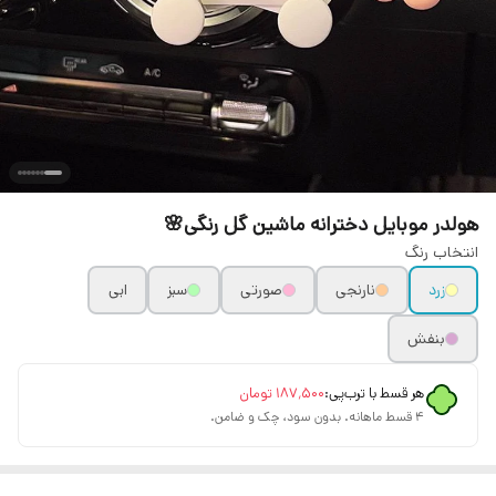
هولدر موبایل دخترانه ماشین گل رنگی🌸
انتخاب رنگ
زرد
نارنجی
صورتی
سبز
ابی
بنفش
هر قسط با ترب‌پی:
۱۸۷٬۵۰۰
تومان
۴ قسط ماهانه. بدون سود، چک و ضامن.