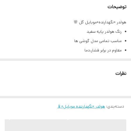
توضیحات
هولدر «نگهدارنده»موبایل گل 🌸
رنگ هولدر پایه سفید
مناسب تمامی مدل گوشی ها
مقاوم در برابر فشار،دما
تحمل وزن بالا برای گوشی های سنگین
کاملا فیکس و بدون تکون
نظرات
برند shein
دسته‌بندی
:
هولدر «نگهدارننده موبایل»📱