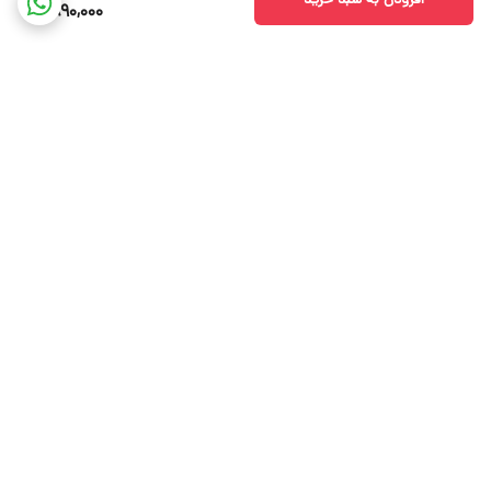
890,000
برگشت به بالا
دسترسی سریع
ارتباط با ما📞
سیاست حریم خصوصی🔒
انتقاد، پیشنهاد و شکایت📝
قوانین و مقررات📋
درباره ما⚜️
ارتباط با ما