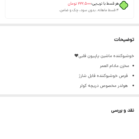
هر قسط با ترب‌پی:
۲۲۲٬۵۰۰
تومان
۴ قسط ماهانه. بدون سود، چک و ضامن.
توضیحات
خوشبوکننده ماشین پاپیون قلبی♥️
مخزن مادام العمر
قرص خوشبوکننده قابل شارژ
هولدر مخصوص دریچه کولر
مخصوص تمامی خودرو ها
نگین ها کریستالی و بدون ریزش
نقد و بررسی
برند shein