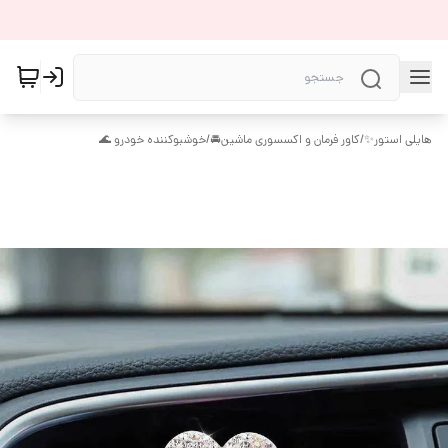
هایلی استور✨
/
کاور فرمان و اکسسوری ماشین🚘
/
خوشبوکننده خودرو 🌊