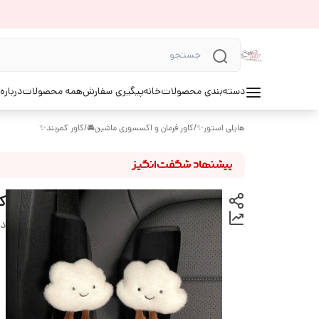
دسته‌بندی محصولات
خانه
پیگیری سفارش
همه محصولات
درباره
هایلی استور✨
/
کاور فرمان و اکسسوری ماشین🚘
/
کاور کمربند✨
ک
دس