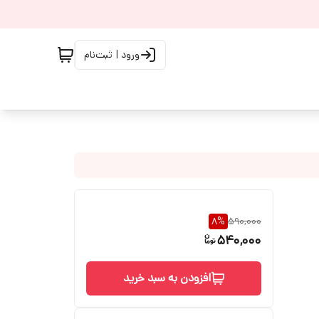
ورود | ثبت‌نام
8
%
590,000
540,000
افزودن به سبد خرید