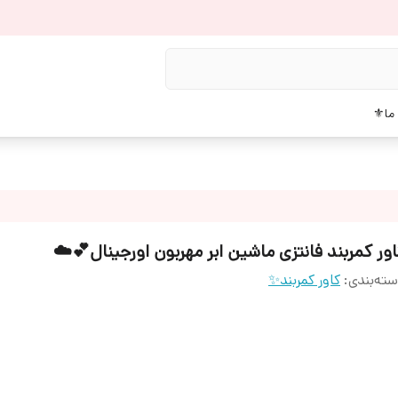
 ما⚜️
اور کمربند فانتزی ماشین ابر مهربون اورجینال💕☁️
ته‌بندی
:
کاور کمربند✨